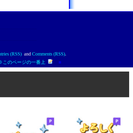
tries (RSS)
.
and
Comments (RSS)
.
※このページの一番上
.
■