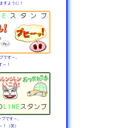
りますように！
ンプです～。
す～！
ンプです～。
～！（笑）